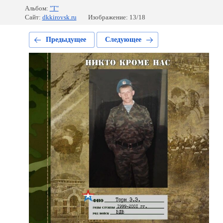
Альбом:
"Т"
Сайт:
dkkirovsk.ru
Изображение: 13/18
Предыдущее
Следующее